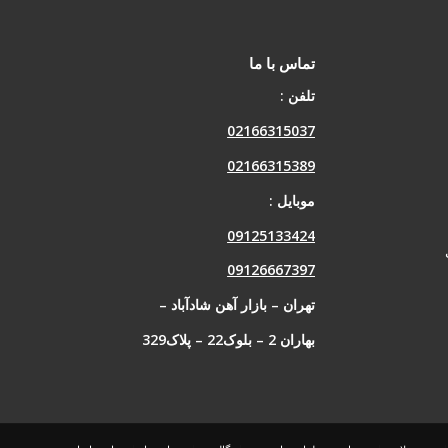
تماس با ما
تلفن :
02166315037
02166315389
موبایل :
09125133424
09126667397
تهران – بازار آهن شادآباد –
بهاران 2 – بلوک22 – پلاک329