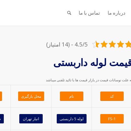
درباره ما
تماس با ما
4.5/5 - (14 امتیاز)
یمت لوله داربستی
ه علت نوسانات قیمت در بازار قیمت ها با تائید تلفنی میباشد
کد
نام
محل بارگیری
FS-1
لوله 5 داربستی
انبار تهران
ض