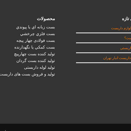
تازه
محصولات
بست زبانه اي يا پيوندي
وازم داربست
بست فلزي چرخشي
ست؟
بست فولادی چهار پيچه
بست كمكي يا نگهدارنده
اربستی
تولید کننده بست چهارپیچ
اربست انبار تهران
تولید کننده بست گردان
تولید لوله داربستی
تولید و فروش بست های داربست