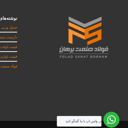
نوشته‌های 
جدول وزنی ل
داربست چی
قیمت لوله د
قیمت لوازم د
فولاد صنعت
در واتس اپ با ما گفتگو کنید