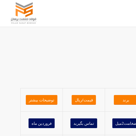
برند
قیمت/ریال
توضیحات بیشتر
خامت2میل
تماس بگیرید
فروردین ماه