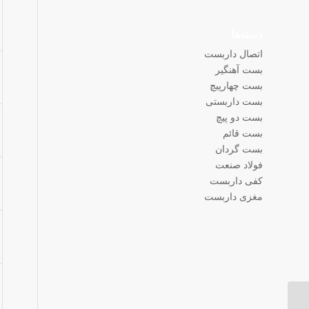
دسته‌ها
اتصال داربست
بست آهنگیر
بست چهارپیچ
بست داربستی
بست دو پیچ
بست قائم
بست گردان
فولاد صنعت
کفی داربست
مغزی داربست