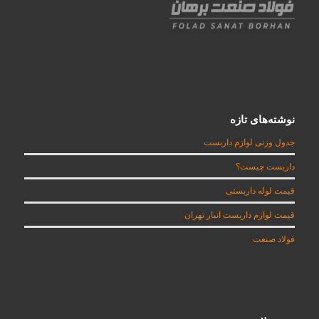
نوشته‌های تازه
جدول وزنی لوازم داربست
داربست چیست؟
قیمت لوله داربستی
قیمت لوازم داربست انبار تهران
فولاد صنعت